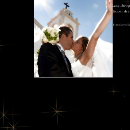
La symbolique
décident de 
mariage reli
«