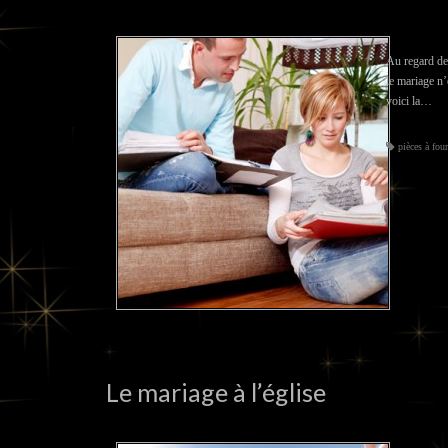
Au regard de
le mariage n’
voici la…
pièces à fou
Le mariage à l’église