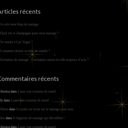
Articles récents
Je crée mon blog de mariage
Quel vin et champagne pour mon mariage ?
Se marier à Las Vegas ?
Comment choisir sa robe de mariée ?
Invitation de mariage : l’invitation carton est-elle toujours d’actu ?
Commentaires récents
Jessica
dans
Louer son costume de marié
ly
dans
Louer son costume de marié
Marie
dans
Le point sur la loi sur le mariage pour tous
Iris
dans
8 chignons de mariage qui décoiffent !
Jessica
dans
Louer son costume de marié