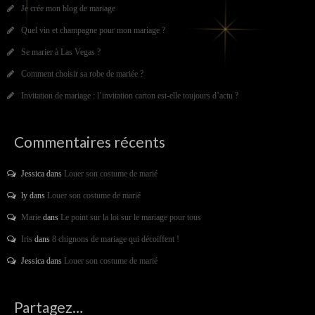
Je crée mon blog de mariage
Quel vin et champagne pour mon mariage ?
Se marier à Las Vegas ?
Comment choisir sa robe de mariée ?
Invitation de mariage : l’invitation carton est-elle toujours d’actu ?
Commentaires récents
Jessica
dans
Louer son costume de marié
ly
dans
Louer son costume de marié
Marie
dans
Le point sur la loi sur le mariage pour tous
Iris
dans
8 chignons de mariage qui décoiffent !
Jessica
dans
Louer son costume de marié
Partagez…