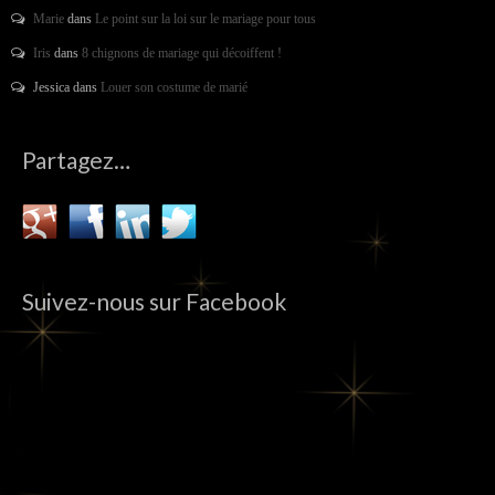
Marie
dans
Le point sur la loi sur le mariage pour tous
Iris
dans
8 chignons de mariage qui décoiffent !
Jessica
dans
Louer son costume de marié
Partagez…
Suivez-nous sur Facebook