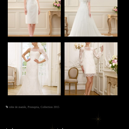
robe de mariée
,
Pronuptia
,
Collection 2015