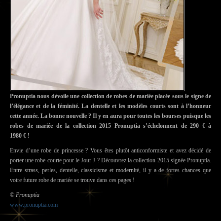
Pronuptia nous dévoile une collection de robes de mariée placée sous le signe de
l’élégance et de la féminité. La dentelle et les modèles courts sont à l’honneur
cette année. La bonne nouvelle ? Il y en aura pour toutes les bourses puisque les
robes de mariée de la collection 2015 Pronuptia s’échelonnent de 290 € à
1980 € !
Envie d’une robe de princesse ? Vous êtes plutôt anticonformiste et avez décidé de
porter une robe courte pour le Jour J ? Découvrez la collection 2015 signée Pronuptia.
Entre strass, perles, dentelle, classicisme et modernité, il y a de fortes chances que
votre future robe de mariée se trouve dans ces pages !
© Pronuptia
www.pronuptia.com