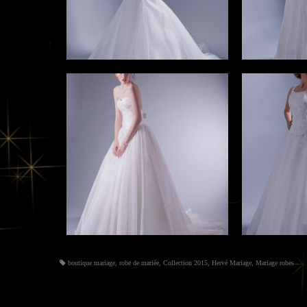
boutique mariage
,
robe de mariée
,
Collection 2015
,
Hervé Mariage
,
Mariage robes