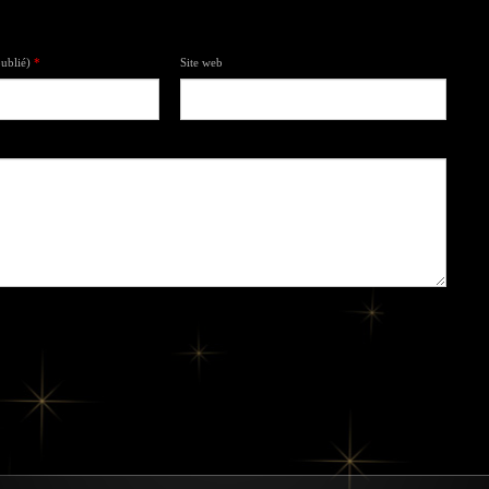
publié)
*
Site web